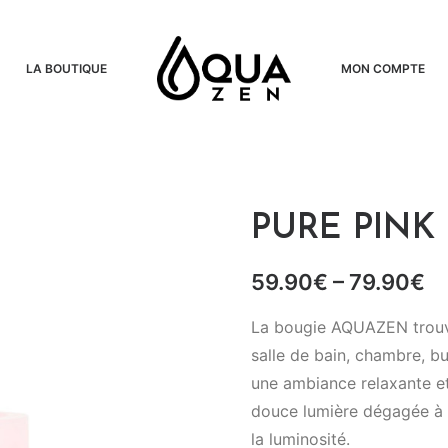
LA BOUTIQUE
MON COMPTE
PURE PINK
59.90
€
–
79.90
€
La bougie AQUAZEN trouve
salle de bain, chambre, bu
une ambiance relaxante et 
douce lumière dégagée à tr
la luminosité.