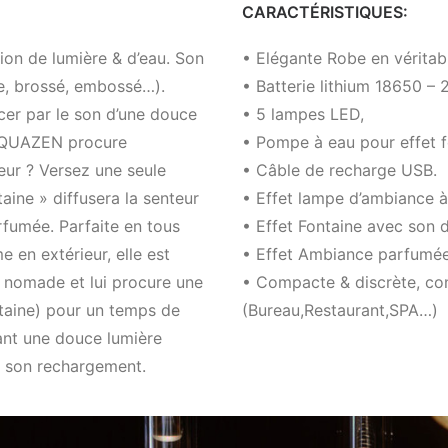
CARACTÉRISTIQUES:
on de lumière & d’eau. Son
• Elégante Robe en véritable
sse, brossé, embossé…).
• Batterie lithium 18650 –
rcer par le son d’une douce
• 5 lampes LED,
. AQUAZEN procure
• Pompe à eau pour effet f
teur ? Versez une seule
• Câble de recharge USB.
ntaine » diffusera la senteur
• Effet lampe d’ambiance à
fumée. Parfaite en tous
• Effet Fontaine avec son d
 en extérieur, elle est
• Effet Ambiance parfumée 
d nomade et lui procure une
• Compacte & discrète, con
taine) pour un temps de
(Bureau,Restaurant,SPA…)
rant une douce lumière
r son rechargement.