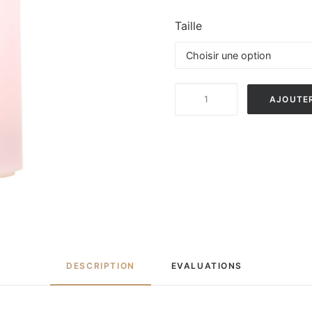
Taille
quantité
AJOUTER
de
PURE
PINK
DESCRIPTION
EVALUATIONS 